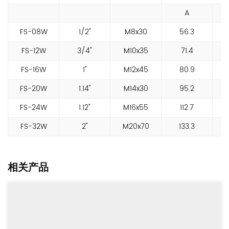
A
FS-08W
1/2"
M8x30
56.3
FS-12W
3/4"
M10x35
71.4
FS-16W
1"
M12x45
80.9
FS-20W
1.14"
M14x30
95.2
FS-24W
1.12"
M16x55
112.7
FS-32W
2"
M20x70
133.3
相关产品